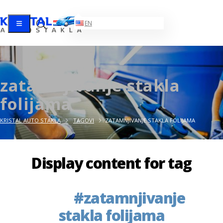
HR
EN
zatamnjivanje stakla
folijama
KRISTAL AUTO STAKLA
TAGOVI
ZATAMNJIVANJE STAKLA FOLIJAMA
Display content for tag
            #zatamnjivanje 
stakla folijama
