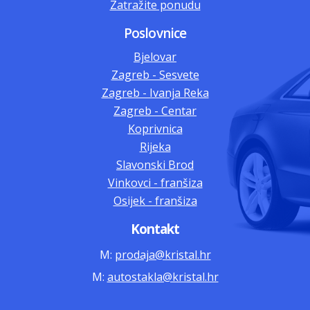
Zatražite ponudu
Poslovnice
Bjelovar
Zagreb - Sesvete
Zagreb - Ivanja Reka
Zagreb - Centar
Koprivnica
Rijeka
Slavonski Brod
Vinkovci - franšiza
Osijek - franšiza
Kontakt
M:
prodaja@kristal.hr
M:
autostakla@kristal.hr