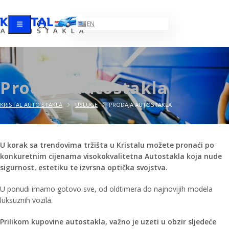
HR
EN
Prodaja autostakla
KRISTAL AUTO STAKLA
USLUGE
PRODAJA AUTOSTAKLA
U korak sa trendovima tržišta u Kristalu možete pronaći po
konkuretnim cijenama visokokvalitetna Autostakla koja nude
sigurnost, estetiku te izvrsna optička svojstva.
U ponudi imamo gotovo sve, od oldtimera do najnovijih modela
luksuznih vozila.
Prilikom kupovine autostakla, važno je uzeti u obzir sljedeće