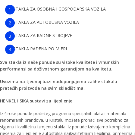
STAKLA ZA OSOBNA I GOSPODARSKA VOZILA
STAKLA ZA AUTOBUSNA VOZILA
STAKLA ZA RADNE STROJEVE
STAKLA RAĐENA PO MJERI
Sva stakla iz naše ponude su visoke kvalitete i vrhunskih
performansi sa doživotnom garancijom na kvalitetu.
Uvozima na tjednoj bazi nadopunjujemo zalihe stakala i
pratećih proizvoda na svim skladištima.
HENKEL I SIKA sustavi za lijepljenje
Iz široke ponude pratećeg programa specijalnih alata i materijala
renomiranih brandova, u Kristalu možete pronaći sve potrebno za
sigurnu i kvalitetnu izmjenu stakla. Iz ponude izdvajamo kompletna
rješenja za lijepljenje autostakla najkvalitetnijim ljepilima, primerima i