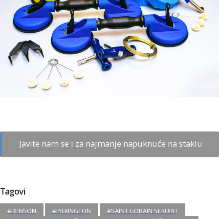
Javite nam se i za najmanje napuknuće na staklu
Tagovi
#BENSON
#PILKINGTON
#SAINT GOBAIN SEKURIT