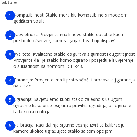
faktore:
Kompatibilnost: Staklo mora biti kompatibilno s modelom i
godištem vozila.
Istovjetnost: Provjerite ima li novo staklo dodatke kao i
prethodno (senzor, kamera, grijač, head-up display)
Kvaliteta: Kvalitetno staklo osigurava sigurnost i dugotrajnost.
Provjerite dali je staklo homologirano i posjeduje li uvjerenje
o sukladnosti sa normom ECE R43.
Garancija: Provjerite ima li proizvođač ili prodavatelj garanciju
na staklo.
Ugradnja: Savjetujemo kupiti staklo zajedno s uslugom
ugradnje kako bi se osigurala pravilna ugradnja, a i cijena je
tada konkurentnija
Kalibracija: Radi daljnje sigurne vožnje izvršite kalibraciju
kamere ukoliko ugrađujete staklo sa tom opcijom