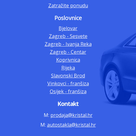
Zatražite ponudu
Poslovnice
Bjelovar
Zagreb - Sesvete
Zagreb - Ivanja Reka
Zagreb - Centar
Koprivnica
Rijeka
Slavonski Brod
Vinkovci - franšiza
Osijek - franšiza
Kontakt
M:
prodaja@kristal.hr
M:
autostakla@kristal.hr