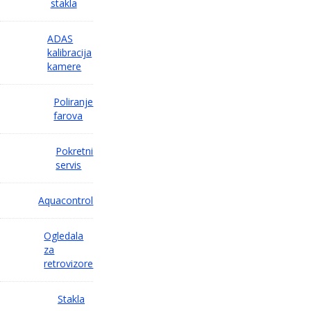
stakla
ADAS
kalibracija
kamere
Poliranje
farova
Pokretni
servis
Aquacontrol
Ogledala
za
retrovizore
Stakla