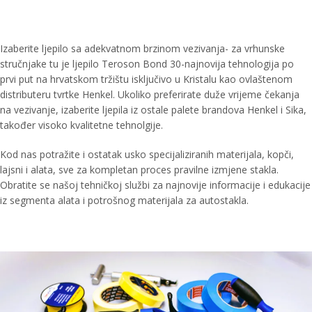
Izaberite ljepilo sa adekvatnom brzinom vezivanja- za vrhunske
stručnjake tu je ljepilo Teroson Bond 30-najnovija tehnologija po
prvi put na hrvatskom tržištu isključivo u Kristalu kao ovlaštenom
distributeru tvrtke Henkel. Ukoliko preferirate duže vrijeme čekanja
na vezivanje, izaberite ljepila iz ostale palete brandova Henkel i Sika,
također visoko kvalitetne tehnolgije.
Kod nas potražite i ostatak usko specijaliziranih materijala, kopči,
lajsni i alata, sve za kompletan proces pravilne izmjene stakla.
Obratite se našoj tehničkoj službi za najnovije informacije i edukacije
iz segmenta alata i potrošnog materijala za autostakla.