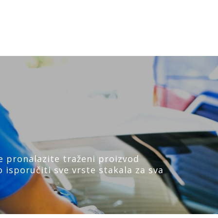
 pronalazite traženi proizvod
 isporučiti sve vrste stakala za sva