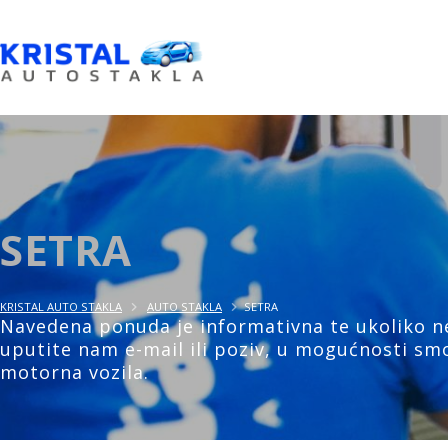
SETRA
KRISTAL AUTO STAKLA
AUTO STAKLA
SETRA
Navedena ponuda je informativna te ukoliko ne
uputite nam e-mail ili poziv, u mogućnosti smo
motorna vozila.