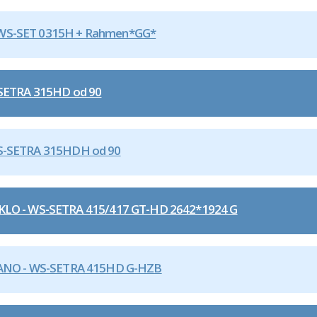
WS-SET 0315H + Rahmen*GG*
SETRA 315HD od 90
S-SETRA 315HDH od 90
O - WS-SETRA 415/417 GT-HD 2642*1924 G
NO - WS-SETRA 415HD G-HZB