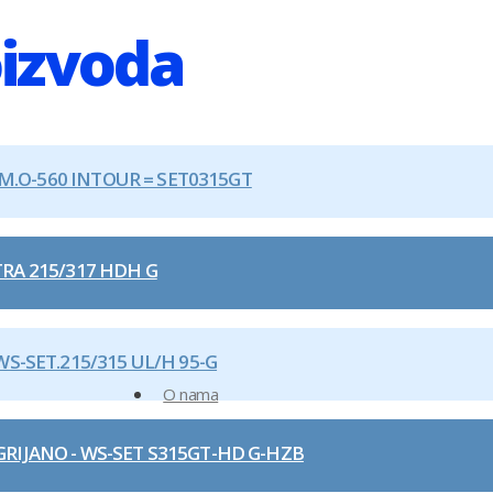
izvoda
M.O-560 INTOUR = SET0315GT
RA 215/317 HDH G
S-SET.215/315 UL/H 95-G
O nama
RIJANO - WS-SET S315GT-HD G-HZB