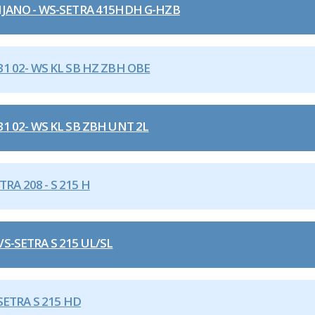
JANO - WS-SETRA 415HDH G-HZB
1 02- WS KL SB HZ ZBH OBE
1 02- WS KL SB ZBH UNT 2L
RA 208 - S 215 H
S-SETRA S 215 UL/SL
SETRA S 215 HD