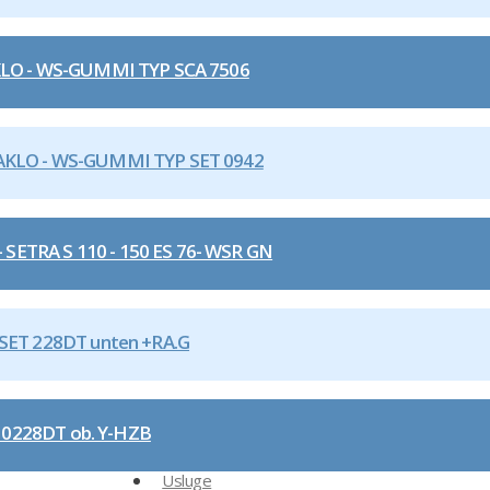
O - WS-GUMMI TYP SCA 7506
KLO - WS-GUMMI TYP SET 0942
ETRA S 110 - 150 ES 76- WSR GN
ET 228DT unten +RA.G
0228DT ob. Y-HZB
Usluge