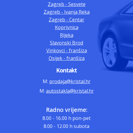
Zagreb - Sesvete
Zagreb - Ivanja Reka
Zagreb - Centar
Koprivnica
Rijeka
Slavonski Brod
Vinkovci - franšiza
Osijek - franšiza
Kontakt
M:
prodaja@kristal.hr
M:
autostakla@kristal.hr
Radno vrijeme:
8.00 - 16.00 h pon-pet
8.00 - 12.00 h subota